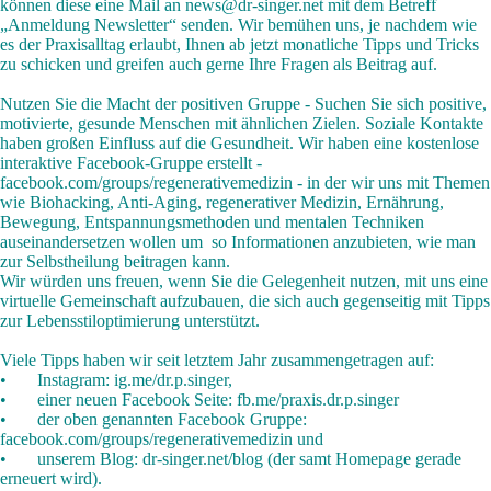
können diese eine Mail an
news@dr-singer.net
mit dem Betreff
„Anmeldung Newsletter“ senden. Wir bemühen uns, je nachdem wie
es der Praxisalltag erlaubt, Ihnen ab jetzt monatliche Tipps und Tricks
zu schicken und greifen auch gerne Ihre Fragen als Beitrag auf.
Nutzen Sie die Macht der positiven Gruppe - Suchen Sie sich positive,
motivierte, gesunde Menschen mit ähnlichen Zielen. Soziale Kontakte
haben großen Einfluss auf die Gesundheit. Wir haben eine kostenlose
interaktive Facebook-Gruppe erstellt -
facebook.com/groups/regenerativemedizin
- in der wir uns mit Themen
wie Biohacking, Anti-Aging, regenerativer Medizin, Ernährung,
Bewegung, Entspannungsmethoden und mentalen Techniken
auseinandersetzen wollen um so Informationen anzubieten, wie man
zur Selbstheilung beitragen kann.
Wir würden uns freuen, wenn Sie die Gelegenheit nutzen, mit uns eine
virtuelle Gemeinschaft aufzubauen, die sich auch gegenseitig mit Tipps
zur Lebensstiloptimierung unterstützt.
Viele Tipps haben wir seit letztem Jahr zusammengetragen auf:
• Instagram:
ig.me/dr.p.singer
,
• einer neuen Facebook Seite:
fb.me/praxis.dr.p.singer
• der oben genannten Facebook Gruppe:
facebook.com/groups/regenerativemedizin
und
• unserem Blog:
dr-singer.net/blog
(der samt Homepage gerade
erneuert wird).