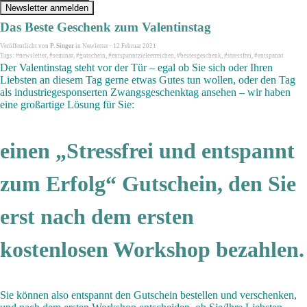
Newsletter anmelden
Das Beste Geschenk zum Valentinstag
Veröffentlicht von
P. Singer
in
Newletter
· 12 Februar 2021
Tags:
#newsletter
,
#seminar
,
#gutschein
,
#entspanntzieleerreichen
,
#bestesgeschenk
,
#stressfrei
,
#entspannt
Der Valentinstag steht vor der Tür – egal ob Sie sich oder Ihren
Liebsten an diesem Tag gerne etwas Gutes tun wollen, oder den Tag
als industriegesponserten Zwangsgeschenktag ansehen – wir haben
eine großartige Lösung für Sie:
einen „Stressfrei und entspannt
zum Erfolg“ Gutschein, den Sie
erst nach dem ersten
kostenlosen Workshop bezahlen.
Sie können also entspannt den Gutschein bestellen und verschenken,